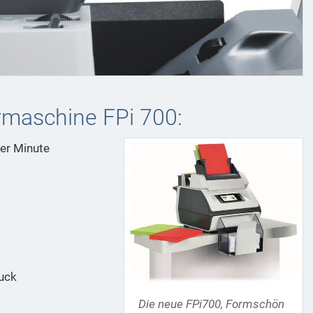
ermaschine FPi 700:
der Minute
uck
Die neue FPi700, Formschön